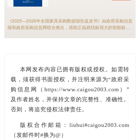
力。
《2025—2026年全国家具采购数据报告蓝皮书》由政府采购信息
中华民族自古以来就秉持“六合同风，九州共贯”、“天下大
统看作是“天地之常经，古今之通义”。自秦统一中国后，
报和政府采购信息网联合推出，借助正福易找标强大的智能标讯
原，都以统一天下为己任，都始终坚持国土不可分、国家
分析能力，全面解析2025年家具政府采购市场规模、竞争格局以
散、文明不可断的共同信念。历史充分证明，我们统一的
及细分市场现状等，预测2026年全国家具采购市场，家具采购行
族共同缔造的，也必须由各民族共同维护、巩固和发展。
业的供应商和采购人不可错过！
2025年9月23日下午，中共中央总书记、国家
本网发布内容已拥有版权或授权。如需转
习近平在乌鲁木齐亲切接见新疆各族各界代表，并
载，须获得书面授权，并注明来源为“政府采
新华社记者 燕雁/摄
购信息网（https://www.caigou2003.com）”
及作者姓名，并保持文章的完整性、准确性。
——各民族文化相通，是中华民族铸就多元一
否则，将追究侵权法律责任。
因。
版权合作邮箱：liuhui#caigou2003.com
各民族文化互鉴融通、兼收并蓄，逐渐超越地域乡土、血
汇聚形成具有强大凝聚力和吸引力的中华文化，形成了中
（发邮件时#换为@）
局。历史充分证明，灿烂的中华文化是各民族共同创造的