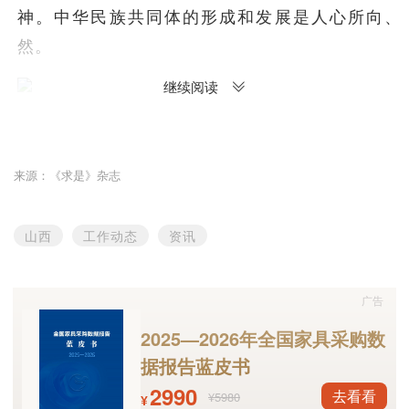
神。中华民族共同体的形成和发展是人心所向、
然。
继续阅读
2024年9月27日，全国民族团结进步表彰大会
央总书记、国家主席、中央军委主席习近平出席
来源：《求是》杂志
话。新华社记者 谢环驰/摄
——各民族血脉相融，是中华民族共同体形成和
山西
工作动态
资讯
。
广告
各民族共同在中华大地上繁衍生息，有着千丝万缕的血缘
血脉相融、骨肉相连，你中有我、我中有你，多元一体、
2025—2026年全国家具采购数
体。历史充分证明，中华民族是各民族长期交往交流交融
据报告蓝皮书
不断团结融合、自觉融入中华民族大家庭，才能拥有更美
2990
去看看
¥5980
¥
——各民族信念相同，是中华民族缔造统一的