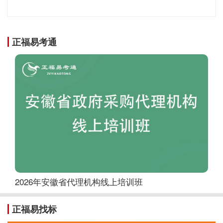
新辉煌必须不断增强对中华文化的认同，不断增进各民族
——各民族经济相依，是中华民族构建统一经济
正福易考通
我国疆域辽阔，各地区资源禀赋各有特点，经济互补性强
始终保持互通有无、互利共赢的经济联系，有力增强了国
中华民族共同体的形成和发展。历史充分证明，各地区各
家发展大局、加强经济交流合作，才能更好推动国家经济
经济发展。
——各民族情感相亲，是中华民族一家亲的坚强
和谐共处、手足相亲、守望相助始终是我国民族关系的主
的兄弟情谊留下了许多历史佳话。特别是在抵御外侮、防
进程中，各族人民空前团结、同仇敌忾，书写了中华民族
的伟大史诗。历史充分证明，情感上相互亲近是形成和发
坚强纽带，各族人民都要倍加珍惜、不断巩固和发展平等
主义民族关系，不断夯实中华民族共同体建设的人心基础
2026年安徽省代理机构线上培训班
总之，五千多年中华文明所孕育的伟大祖国、
正福易找标
体中华儿女最深沉、最持久的情感所系。在这片辽